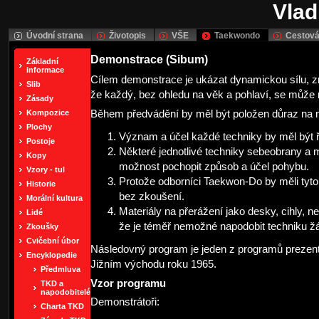
Vlad
Úvodní strana
Životopis
VŠE
Taekwondo
Cestová
Demonstrace (Sibum)
Základní
informace
Cílem demonstrace je ukázat dynamickou sílu, zru
Slib
že každý, bez ohledu na věk a pohlaví, se může n
Zásady
Kompozice
Během předvádění by měl být položen důraz na n
Plochy
Význam a účel každé techniky by měl být 
Postoje
Některé jednotlivé techniky sebeobrany a
Kopy
možnost pochopit způsob a účel pohybu.
Vzory - tul
Protože odborníci Taekwon-Do by měli tyto 
Historie
bez zkoušení.
Morální kultura
Materiály na přerážení jako desky, cihly, n
Lidé
že je téměř nemožné napodobit techniku ž
Zkoušky
Cvičební úbor
Následovný program je jeden z programů preze
Encyklopedie
Jižním východu roku 1965.
Předmluva
Vzor programu
TKD a
napodobitelé
Demonstrátoři:
Charta TKD