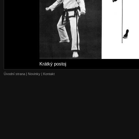
Krátký postoj
Úvodní strana
|
Novinky
|
Kontakt