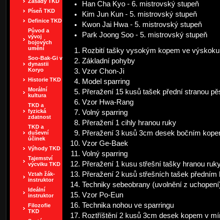
Zásady TKD
Han Cha Kyo - 6. mistrovský stupeň
Píseň TKD
Kim Jun Kun - 5. mistrovský stupeň
Definice TKD
Kwon Jai Hwa - 5. mistrovský stupeň
Původ a
Park Joong Soo - 5. mistrovský stupeň
vývoj
bojových
umění
Rozbití tašky vysokým kopem ve výskoku
Soo-Bak-Gi v
Základní pohyby
dynastii
Koryo
Vzor Chon-Ji
Historie TKD
Model sparring
Morální
Přeražení 15 kusů tašek přední stranou pěs
kultura
Vzor Hwa-Rang
TKD a
fyzická
Volný sparring
zdatnost
Přeražení 1 cihly hranou ruky
TKD a
Přeražení 3 kusů 3cm desek bočním kop
duševní
účinek
Vzor Ge-Baek
Výhody TKD
Volný sparring
Tajemství
Přeražení 1 kusu střešní tašky hranou ruk
výcviku TKD
Přeražení 2 kusů střešních tašek přední
Vztah žák-
instruktor
Techniky sebeobrany (uvolnění z uchopení
Ideální
Vzor Po-Eun
instruktor
Technika nohou ve sparringu
Filozofie
TKD
Roztříštění 2 kusů 3cm desek kopem v m