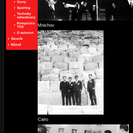
Vzory
Sparring
Techniky
sebeobrany
Kompozice
Mnichov
TKD
O autorovi
Slovník
Různé
Cairo