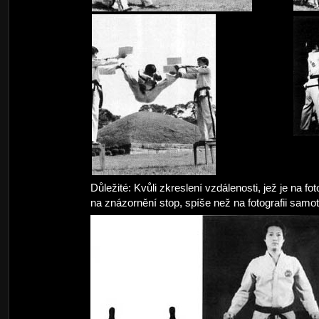
Důležité: Kvůli zkreslení vzdálenosti, jež je na f
na znázornění stop, spíše než na fotografii samo