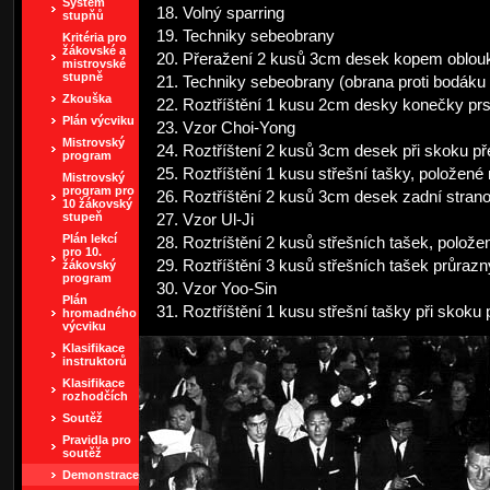
Systém
Volný sparring
stupňů
Techniky sebeobrany
Kritéria pro
žákovské a
Přeražení 2 kusů 3cm desek kopem oblo
mistrovské
stupně
Techniky sebeobrany (obrana proti bodáku
Zkouška
Roztříštění 1 kusu 2cm desky konečky prs
Plán výcviku
Vzor Choi-Yong
Mistrovský
Roztříštení 2 kusů 3cm desek při skoku př
program
Roztříštění 1 kusu střešní tašky, položen
Mistrovský
program pro
Roztříštění 2 kusů 3cm desek zadní strano
10 žákovský
stupeň
Vzor Ul-Ji
Plán lekcí
Roztríštění 2 kusů střešních tašek, polo
pro 10.
Roztříštění 3 kusů střešních tašek průrazn
žákovský
program
Vzor Yoo-Sin
Plán
Roztříštění 1 kusu střešní tašky při skoku
hromadného
výcviku
Klasifikace
instruktorů
Klasifikace
rozhodčích
Soutěž
Pravidla pro
soutěž
Demonstrace