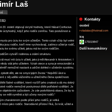
imír Laš
ní
Kontakty
제지도)
osobní
i 20. století objevují skryté hodnoty, které hlásal Confucius.
vladalas@hotmail.com
de úctyhodný, když jeho rodiče zemřou. Tato poslušnost a
icq
smyslu pro úctu ke svým učitelům. Tento vztah vždy byl velmi
175019847
tka jsou rodiče, kteří mne vychovávají, zatímco učitel je rodič,
Další komunikátory
úctu ke svému učiteli, jakou má ke svým rodičům.
odičům vytváří rodinnou a státní strukturu.
 musí mít úctu k učiteli, jako ji měl Alexandr k Aristotelovi. I
kdy stát jeho učitelem. Vztah otece a syna je emocionální a
 je téměř nemožné nastavit a udržet dohled v učebním systému.
lodit děti, ale ne smysl jejich života.“ Největší úkol a
teré z něj udělá váženého a užitečného člena společnosti.
ěti řádné vzdělání, které rozšíří jeho znalosti a dá mu dobrý
motné rodiče nemožné poskytnout dítěti potřebné vzdělání. Je
 dítěte objektivním způsobem. Je zde podvědomá obava, že by to
 by se měli vyměnit a být učeny novými rodiči.“
brým charakterem podle přání jeho rodičů, je velká
místo jako rodiče. Starodávné přísloví říká, že král, učitel a