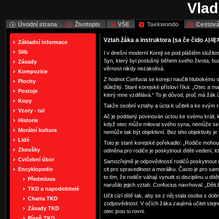
Vlad
Úvodní strana
Životopis
VŠE
Taekwondo
Cestová
Vztah žáka a instruktora (sa če čido 사
Základní informace
Slib
I v dnešní moderní Koreji se pod pláštěm složitost
Syn, který byl poslušný během svého života, bu
Zásady
věrnost nikdy nezakolísá.
Kompozice
Z hodnot Confucia se korejci naučili hlubokému 
Plochy
důležitý. Staré korejské přísloví říká: „Otec a ma
Postoje
který mne vzdělává.“ To je důvod, proč má žák 
Kopy
Takže osobní vztahy a úcta k učiteli a ke svým r
Vzory - tul
Ač je poddaný povinován úctou ke svému králi, král
Historie
když otec může milovat svého syna, nemůže se ni
Morální kultura
nemůže tak být objektivní. Bez této objektivity
Lidé
Toto je staré korejské pořekadlo: „Rodiče mohou zp
Zkoušky
odměna pro rodiče je poskytnout dítěti vedení, k
Cvičební úbor
Samozřejmě je odpovědností rodičů poskytnout dít
Encyklopedie
cit pro spravedlnost a morálku. Často je pro sa
to tím, že rodiče váhají vynutit si disciplínu u
Předmluva
narušilo jejich vztah. Confucius navrhoval: „Děti
TKD a napodobitelé
Učit cizí dítě tak, aby se z něj stala osoba s do
Charta TKD
zodpovědnost. V očích žáka zaujímá učitel stejné 
Zásady TKD
otec jsou si rovni.
Píseň TKD