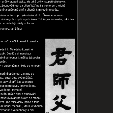
určitý stupeň lásky, ale také určitý stupeň objektivity.
 Zodpovědnost za učení leží na instruktorech, jejichž
esně a duševně silní a přispěli k mírovému světu.
lutní nutnost pro jakoukoliv školu. Škola se nemůže
z obětavých a upřímných žáků. Takže jak instruktor, tak i žák
rý nemůže být nikdy splacen.
ruktory, tak žáky:
or může učit kdekoli, kdykoli a
edstihli. To je jeho konečné
ět. Jestliže si instruktor
ební schopnosti, měl by jej poslat
upněm.
vým studentům a nikdy se je nesmí
merční stránkou. Jakmile se
nku, ztratí úctu svých žáků.
e, aby ušetříl čas a energii.
out dobré styky i mimo školu.
ve škole i mimo ní.
ování jiných škol a studování
 navštěvovat jiné školy, se stanou
t i jiné tělocvičny, plyne z toho
ák naučí techniku, která je vhodná
rovnáním své techniky s cizí