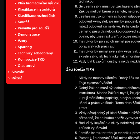
technikou.
Plán hromadného výcviku
Se všemi žáky musí být zacházeno stejně
Klasifikace instruktorů
Žák by měl být kárán o samotě, ne před 
Klasifikace rozhodčích
Jestliže instruktor není schopen odpově
odpověď vymýšlet, ale měl by připustit,
Soutěž
nalézt odpověď co nejdříve. Příliš často 
Pravidla pro soutěž
černého pásu dá nelogickou odpověď s
Demonstrace
obává, aby „neztratil tvář“, protože ne
Vzory
Instruktor by po žácích neměl požedovat
opravářských prací atd.
Sparring
Instruktor by neměl své žáky využívat.
Techniky sebeobrany
skvělé žáky, jak technicky, tak i morálně
Kompozice TKD
Vždy být k žákům čestný a nikdy nezkla
O autorovi
Žáci (čedža 제자)
Slovník
Nikdy se neunav učením. Dobrý žák se m
Různé
To je tajemství vědění.
Dobrý žák se musí být ochoten obětova
instruktora. Mnoho žáků si myslí, že jejic
kupují měsíčními poplatky, a nejsou ochot
učení a práce ve škole. Tento druh žáků 
ztratit.
Vždy dávej dobrý příklad žákům s nižš
přirozené, že se budou snažit vyrovnat
Buď vždy loajální a a nikdy nekritizuj i
způsob vyučování.
Jestliže instruktor trénuje techniku, procv
Pamatuj, že chování žáků mimo tělocvi