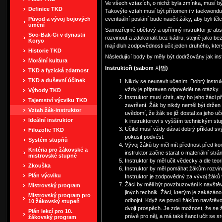
Ve všech vztazích, o nichž byla zmínka, musí být 
Definice TKD
Takovýto vztah musí být přítomen i v taekwondu.
Původ a vývoj bojových
eventuální poslání bude naučit žáky, aby byli těl
umění
Samozřejmě obětavý a upřímný instruktor je abso
Soo-Bak-Gi v dynastii
rozvinout a zdokonalit bez kádru, stejně jako be
Koryo
mají dluh zodpovědnosti učit jeden druhého, kte
Historie TKD
Následující body by měly být dodržovány jak inst
Morální kultura
Instruktoři (sabom 사범)
TKD a fyzická zdatnost
TKD a duševní účinek
Nikdy se neunavit učením. Dobrý instrukt
vždy je připraven odpovědět na otázky.
Výhody TKD
Instruktor musí chtít, aby ho jeho žáci př
Tajemství výcviku TKD
završení. Žák by nikdy neměl být držen zp
Vztah žák-instruktor
uvědomí, že žák se již dostal za jeho uč
Ideální instruktor
k instruktorovi s vyšším technickým st
Učitel musí vždy dávat dobrý příklad s
Filozofie TKD
pokusit podvést.
Systém stupňů
Vývoj žáků by měl mít přednost před ko
Kritéria pro žákovské a
instruktor začne starat o materiální strá
mistrovské stupně
Instruktor by měl učit vědecky a dle teori
Zkouška
Instruktor by měl pomáhat žákům rozvin
Plán výcviku
Instruktor je zodpovědný za vývoj žáků 
Žáci by měli být povzbuzováni k navštěv
Mistrovský program
jiných technik. Žáci, kterým je zakázáno
Mistrovský program pro
odbojní. Když se povolí žákům navštěvova
10 žákovský stupeň
dvojí prospěch. Je zde možnost, že se ž
Plán lekcí pro 10.
právě pro něj, a má také šanci učit se s
žákovský program