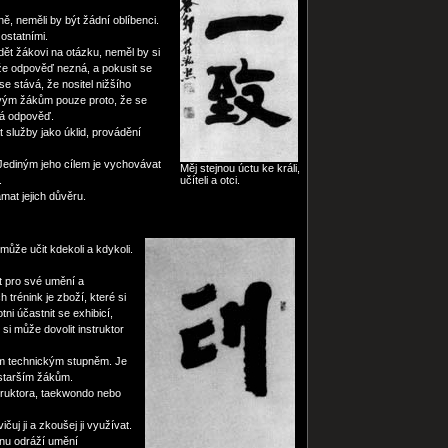
, neměli by být žádní oblíbenci.
ostatními.
dět žákovi na otázku, neměl by si
 že odpověď nezná, a pokusit se
se stává, že nositel nižšího
vým žákům pouze proto, že se
zná odpověď.
 služby jako úklid, provádění
 Jediným jeho cílem je vychovávat
Měj stejnou úctu ke králi,
.
učíteli a otci.
mat jejich důvěru.
ůže učit kdekoli a kdykoli.
t pro své umění a
h trénink je zboží, které si
ni účastnit se exhibicí,
si může dovolit instruktor
ím technickým stupněm. Je
 starším žákům.
nstruktora, taekwondo nebo
ičuj ji a zkoušej ji využívat.
čnu odráží umění