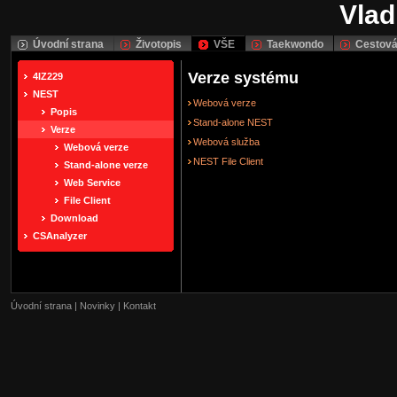
Vlad
Úvodní strana
Životopis
VŠE
Taekwondo
Cestová
Verze systému
4IZ229
NEST
Webová verze
Popis
Stand-alone NEST
Verze
Webová služba
Webová verze
NEST File Client
Stand-alone verze
Web Service
File Client
Download
CSAnalyzer
Úvodní strana
|
Novinky
|
Kontakt