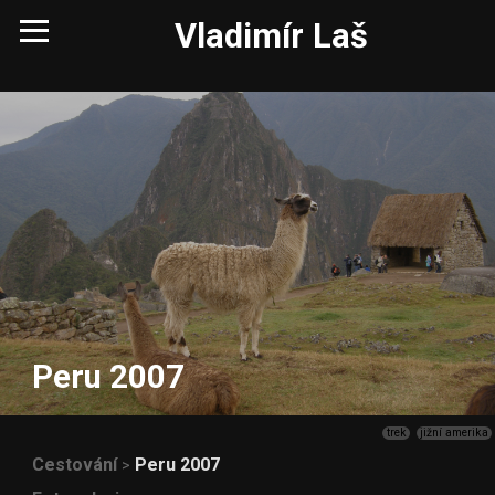
Vladimír Laš
Peru 2007
trek
jižní amerika
Cestování
Peru 2007
>