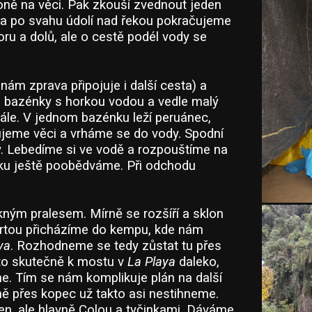
oně na věci. Pak zkouší zvednout jeden
a po svahu údolí nad řekou pokračujeme
oru a dolů, ale o cestě podél vody se
nám zprava připojuje i další cesta) a
a bazénky s horkou vodou a vedle malý
dále. V jednom bazénku leží peruánec,
ujeme věci a vrháme se do vody. Spodní
ý. Lebedíme si ve vodě a rozpouštíme na
nku ještě poobědváme. Při odchodu
ným pralesem. Mírně se rozšíří a sklon
tvrtou přicházíme do kempu, kde nám
ya
. Rozhodneme se tedy zůstat tu přes
e to skutečně k mostu v
La Playa
daleko,
me. Tím se nám komplikuje plán na další
ně přes kopec už takto asi nestihneme.
n, ale hlavně Colou a tyčinkami. Dáváme