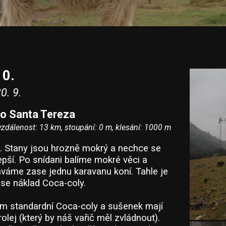
10.
0. 9.
Rio Santa Tereza
vzdálenost: 13 km, stoupání: 0 m, klesání: 1000 m
 Stany jsou hrozně mokrý a nechce se
epší. Po snídani balíme mokré věci a
áváme zase jednu karavanu koní. Tahle je
ese náklad Coca-coly.
m standardní Coca-coly a sušenek mají
olej (který by náš vařič měl zvládnout).