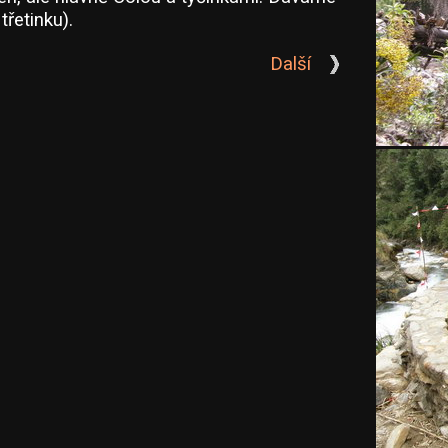
třetinku).
Další