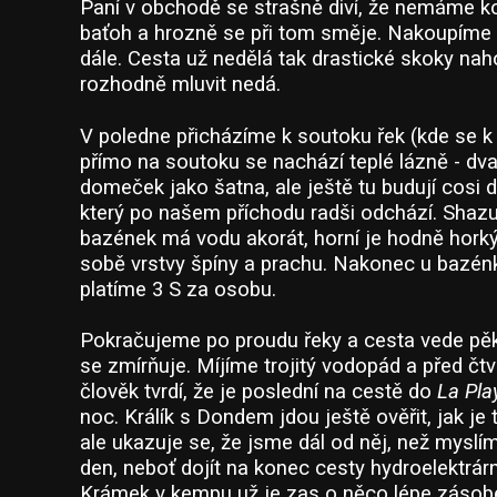
Paní v obchodě se strašně diví, že nemáme k
baťoh a hrozně se při tom směje. Nakoupíme 
dále. Cesta už nedělá tak drastické skoky nah
rozhodně mluvit nedá.
V poledne přicházíme k soutoku řek (kde se k 
přímo na soutoku se nachází teplé lázně - dv
domeček jako šatna, ale ještě tu budují cosi 
který po našem příchodu radši odchází. Shaz
bazének má vodu akorát, horní je hodně hork
sobě vrstvy špíny a prachu. Nakonec u bazé
platíme 3 S za osobu.
Pokračujeme po proudu řeky a cesta vede pěk
se zmírňuje. Míjíme trojitý vodopád a před č
člověk tvrdí, že je poslední na cestě do
La Pla
noc. Králík s Dondem jdou ještě ověřit, jak j
ale ukazuje se, že jsme dál od něj, než myslí
den, neboť dojít na konec cesty hydroelektrár
Krámek v kempu už je zas o něco lépe zásobe