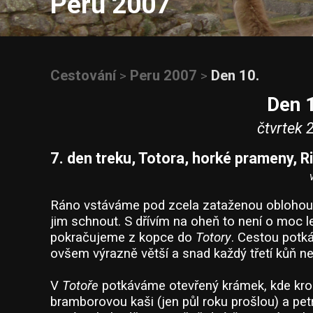
Peru 2007
Cestování
Peru 2007
Den 10.
>
>
Den 
čtvrtek 2
7. den treku, Totora, horké prameny, 
Ráno vstáváme pod zcela zataženou oblohou.
jim schnout. S dřívím na oheň to není o moc l
pokračujeme z kopce do
Totory
. Cestou potk
ovšem výrazně větší a snad každý třetí kůň n
V
Totoře
potkáváme otevřený krámek, kde kro
bramborovou kaši (jen půl roku prošlou) a petr