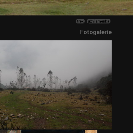
trek
jižní amerika
Fotogalerie