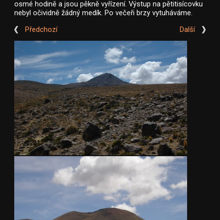
osmé hodině a jsou pěkně vyřízení. Výstup na pětitisícovku
nebyl očividně žádný medík. Po večeři brzy vytuháváme.
Předchozí
Další