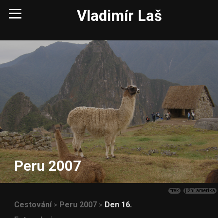
Vladimír Laš
Peru 2007
trek
jižní amerika
Cestování
Peru 2007
Den 16.
>
>