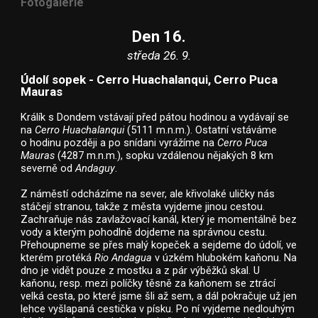
Fotogalerie
Den 16.
středa 26. 9.
Údolí sopek - Cerro Huachalanqui, Cerro Puca
Mauras
Králík s Dondem vstávají před pátou hodinou a vydávají se
na
Cerro Huachalanqui
(5111 m.n.m.). Ostatní vstáváme
o hodinu později a po snídani vyrážíme na
Cerro Puca
Mauras
(4287 m.n.m.), sopku vzdálenou nějakých 8 km
severně od
Andaguy
.
Z náměstí odcházíme na sever, ale křivolaké uličky nás
stáčejí stranou, takže z města vyjdeme jinou cestou.
Zachraňuje nás zavlažovací kanál, který je momentálně bez
vody a kterým pohodlně dojdeme na správnou cestu.
Přehoupneme se přes malý kopeček a sejdeme do údolí, ve
kterém protéká
Rio Andagua
v úzkém hlubokém kaňonu. Na
dno je vidět pouze z mostku a z pár výběžků skal. U
kaňonu, resp. mezi políčky těsně za kaňonem se ztrácí
velká cesta, po které jsme šli až sem, a dál pokračuje už jen
lehce vyšlapaná cestička v písku. Po ní vyjdeme nedlouhým