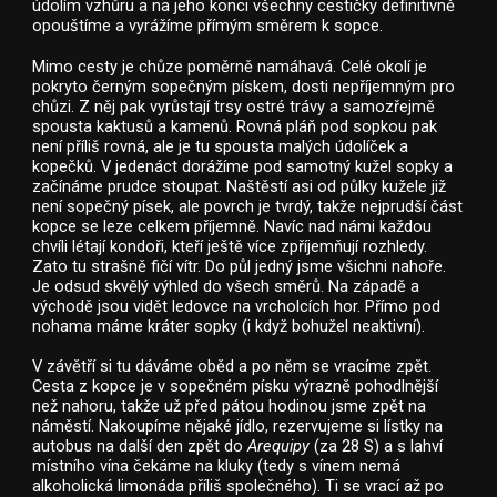
údolím vzhůru a na jeho konci všechny cestičky definitivně
opouštíme a vyrážíme přímým směrem k sopce.
Mimo cesty je chůze poměrně namáhavá. Celé okolí je
pokryto černým sopečným pískem, dosti nepříjemným pro
chůzi. Z něj pak vyrůstají trsy ostré trávy a samozřejmě
spousta kaktusů a kamenů. Rovná pláň pod sopkou pak
není příliš rovná, ale je tu spousta malých údolíček a
kopečků. V jedenáct dorážíme pod samotný kužel sopky a
začínáme prudce stoupat. Naštěstí asi od půlky kužele již
není sopečný písek, ale povrch je tvrdý, takže nejprudší část
kopce se leze celkem příjemně. Navíc nad námi každou
chvíli létají kondoři, kteří ještě více zpříjemňují rozhledy.
Zato tu strašně fičí vítr. Do půl jedný jsme všichni nahoře.
Je odsud skvělý výhled do všech směrů. Na západě a
východě jsou vidět ledovce na vrcholcích hor. Přímo pod
nohama máme kráter sopky (i když bohužel neaktivní).
V závětří si tu dáváme oběd a po něm se vracíme zpět.
Cesta z kopce je v sopečném písku výrazně pohodlnější
než nahoru, takže už před pátou hodinou jsme zpět na
náměstí. Nakoupíme nějaké jídlo, rezervujeme si lístky na
autobus na další den zpět do
Arequipy
(za 28 S) a s lahví
místního vína čekáme na kluky (tedy s vínem nemá
alkoholická limonáda příliš společného). Ti se vrací až po