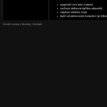
spojování více bází znalostí;
možnost definovat tlačítka odpovědí;
zlepšení ošetření chyb;
lepší vyhodnocování konjunkcí (je-li libo
Úvodní strana
|
Novinky
|
Kontakt