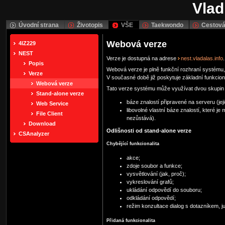
Vlad
Úvodní strana
Životopis
VŠE
Taekwondo
Cestová
Webová verze
4IZ229
NEST
Verze je dostupná na adrese
nest.vladalas.info
.
Popis
Webová verze je plně funkční rozhraní systému,
Verze
V současné době již poskytuje základní funkciona
Webová verze
Tato verze systému může využívat dvou skupin b
Stand-alone verze
báze znalostí připravené na serveru (je
Web Service
libovolné vlastní báze znalostí, které j
File Client
nezůstává).
Download
Odlišnosti od stand-alone verze
CSAnalyzer
Chybějící funkcionalita
akce;
zdoje soubor a funkce;
vysvětlování (jak, proč);
vykreslování grafů;
ukládání odpovědí do souboru;
odkládání odpovědí;
režim konzultace dialog s dotazníkem, ju
Přidaná funkcionalita