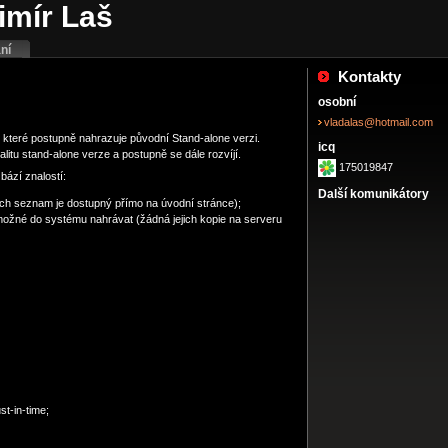
imír Laš
ní
Kontakty
osobní
vladalas@hotmail.com
 které postupně nahrazuje původní Stand-alone verzi.
icq
litu stand-alone verze a postupně se dále rozvíjí.
175019847
ází znalostí:
Další komunikátory
jich seznam je dostupný přímo na úvodní stránce);
e možné do systému nahrávat (žádná jejich kopie na serveru
st-in-time;