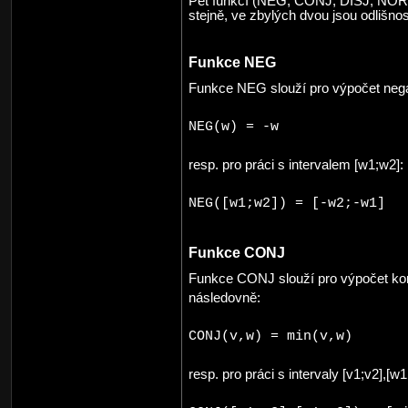
Pět funkcí (NEG, CONJ, DISJ, NORM
stejně, ve zbylých dvou jsou odlišnos
Funkce NEG
Funkce NEG slouží pro výpočet nega
NEG(w) = -w
resp. pro práci s intervalem [w1;w2]:
NEG([w1;w2]) = [-w2;-w1]
Funkce CONJ
Funkce CONJ slouží pro výpočet kon
následovně:
CONJ(v,w) = min(v,w)
resp. pro práci s intervaly [v1;v2],[w