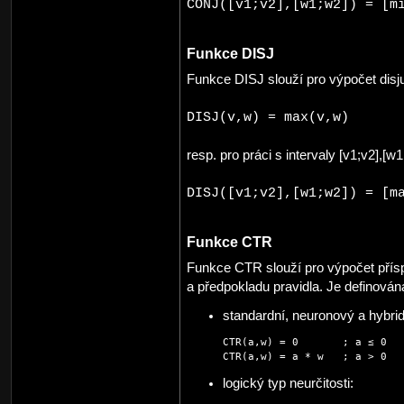
CONJ([v1;v2],[w1;w2]) = [m
Funkce DISJ
Funkce DISJ slouží pro výpočet disj
DISJ(v,w) = max(v,w)
resp. pro práci s intervaly [v1;v2],[w
DISJ([v1;v2],[w1;w2]) = [m
Funkce CTR
Funkce CTR slouží pro výpočet přísp
a předpokladu pravidla. Je definová
standardní, neuronový a hybridn
CTR(a,w) = 0       ; a ≤ 0

CTR(a,w) = a * w   ; a > 0
logický typ neurčitosti: