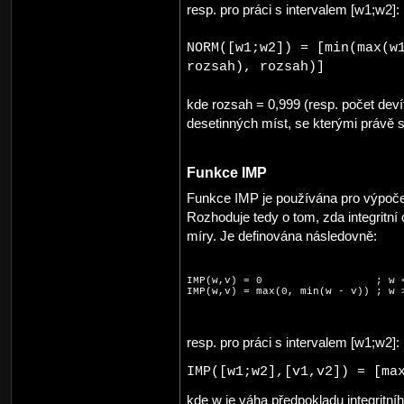
resp. pro práci s intervalem [w1;w2]:
NORM([w1;w2]) = [min(max(w
rozsah), rozsah)]
kde rozsah = 0,999 (resp. počet dev
desetinných míst, se kterými právě 
Funkce IMP
Funkce IMP je používána pro výpočet
Rozhoduje tedy o tom, zda integritní 
míry. Je definována následovně:
IMP(w,v) = 0                  ; w <
IMP(w,v) = max(0, min(w - v)) ; w 
resp. pro práci s intervalem [w1;w2]:
IMP([w1;w2],[v1,v2]) = [ma
kde w je váha předpokladu integritn