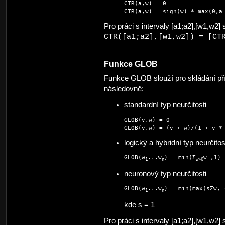
CTR(a,w) = 0                 
CTR(a,w) = sign(w) * max(0,a
Pro práci s intervaly [a1;a2],[w1,w2]
CTR([a1;a2],[w1,w2]) = [CT
Funkce GLOB
Funkce GLOB slouží pro skládání pří
následovně:
standardní typ neurčitosti
GLOB(v,w) = 0                
GLOB(v,w) = (v + w)/(1 + v *
logický a hybridní typ neurčitos
GLOB(w
...w
) = min(Σ
w ,1) 
1
n
w>0
neuronový typ neurčitosti
GLOB(w
...w
) = min(max(sΣw, 
1
n
kde s = 1
Pro práci s intervaly [a1;a2],[w1,w2]