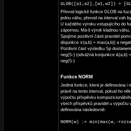
GLOB([a1;a2],[w1,w2]) = [G
Převod logické funkce GLOB na fuzz
jednu váhu, převod na interval vah b
U každého výroku vstupujícího do fu
zápornou. Má-li výrok kladnou váhu, 
Spojíme pozitivní části pravidel po
disjunkce ∨(a,b) = max(a,b)) a negati
Pozitivní část výsledku Sp dostan
neg(S-) (odvážná konjunkce &(a,b) =
neg(S-)
Funkce NORM
Jediná funkce, která je definována i 
právě na tento interval, pokud ho n
výpočtu příspěvku kompozicionálníh
všech příspěvků pravidel u výpočtu
definována následovně:
NORM(w) := min(max(w,-rozs