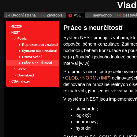
Vlad
Úvodní strana
Životopis
VŠE
Taekwondo
Cestová
Práce s neurčitostí
4IZ229
NEST
Systém NEST pracuje s váhami, které v
Popis
odpovědi během konzultace. Zatím
Reprezentace znalostí
hodnotou, během konzultace se použí
Syntaxe báze znalostí
w (a případně i jednohodnotové odpov
Odvozování
interval [w;w].
Práce s neurčitostí
Verze
Pro práci s neurčitostí je definováno
Download
GLOB
,
NORM
,
IMP
) definovanýc
CSAnalyzer
definovaná na množině reálných čísel
rozsah vah, jsou jednotlivé váhy na t
V systému NEST jsou implementovány
standardní;
logický;
neuronový;
hybridní.