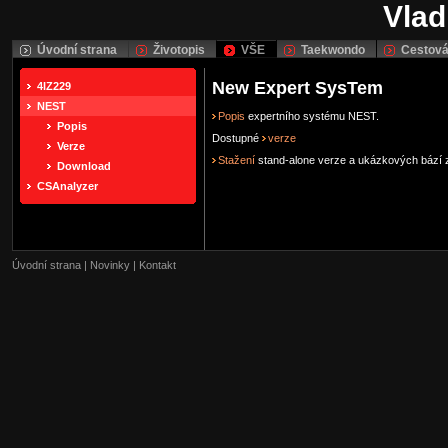
Vlad
Úvodní strana
Životopis
VŠE
Taekwondo
Cestová
New Expert SysTem
4IZ229
NEST
Popis
expertního systému NEST.
Popis
Dostupné
verze
Verze
Stažení
stand-alone verze a ukázkových bází z
Download
CSAnalyzer
Úvodní strana
|
Novinky
|
Kontakt