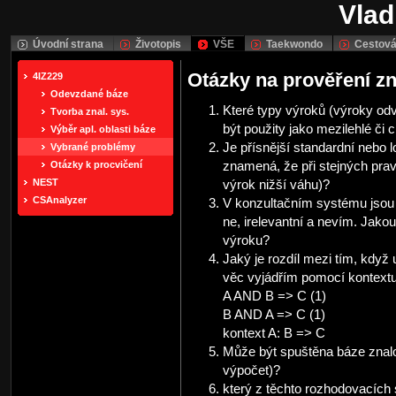
Vlad
Úvodní strana
Životopis
VŠE
Taekwondo
Cestová
Otázky na prověření zn
4IZ229
Odevzdané báze
Které typy výroků (výroky od
Tvorba znal. sys.
být použity jako mezilehlé či 
Výběr apl. oblasti báze
Je přísnější standardní nebo 
Vybrané problémy
Otázky k procvičení
znamená, že při stejných prav
NEST
výrok nižší váhu)?
CSAnalyzer
V konzultačním systému jsou č
ne, irelevantní a nevím. Jakou
výroku?
Jaký je rozdíl mezi tím, když 
věc vyjádřím pomocí kontextu
A AND B => C (1)
B AND A => C (1)
kontext A: B => C
Může být spuštěna báze znalost
výpočet)?
který z těchto rozhodovacích