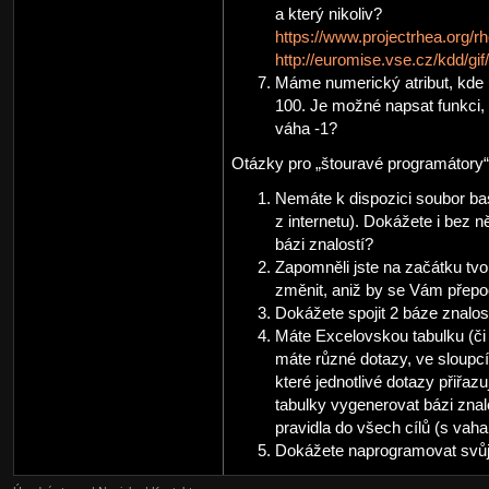
a který nikoliv?
https://www.projectrhea.org/r
http://euromise.vse.cz/kdd/gi
Máme numerický atribut, kde u
100. Je možné napsat funkci, 
váha -1?
Otázky pro „štouravé programátory“
Nemáte k dispozici soubor bas
z internetu). Dokážete i bez 
bázi znalostí?
Zapomněli jste na začátku tvo
změnit, aniž by se Vám přepočí
Dokážete spojit 2 báze znalos
Máte Excelovskou tabulku (či 
máte různé dotazy, ve sloupcí
které jednotlivé dotazy přiřaz
tabulky vygenerovat bázi znal
pravidla do všech cílů (s vaha
Dokážete naprogramovat svůj 