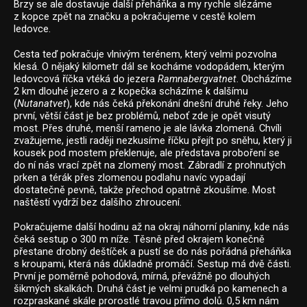
Brzy se ale dostavuje další přeháňka a my rychle slézáme
z kopce zpět na značku a pokračujeme v cestě kolem
ledovce.
Cesta teď pokračuje vlnivým terénem, který velmi pozvolna
klesá. O nějaký kilometr dál se kocháme vodopádem, kterým
ledovcová říčka vtéká do jezera
Ramnabergvatnet
. Obcházíme
2 km dlouhé jezero a z kopečka scházíme k dalšímu
(
Nutanatvet
), kde nás čeká překonání dnešní druhé řeky. Jeho
první, větší část je bez problémů, neboť zde je opět visutý
most. Přes druhé, menší rameno je ale lávka zlomená. Chvíli
zvažujeme, jestli raději nezkusíme říčku přejít po sněhu, který ji
kousek pod mostem překlenuje, ale představa proboření se
do ní nás vrací zpět na zlomený most. Zábradlí z prohnutých
prken a térák přes zlomenou podlahu navíc vypadají
dostatečně pevně, takže přechod opatrně zkoušíme. Most
naštěstí vydrží bez dalšího zhroucení.
Pokračujeme další hodinu až na okraj náhorní planiny, kde nás
čeká sestup o 300 m níže. Těsně před okrajem konečně
přestane drobný deštíček a pustí se do nás pořádná přeháňka
s kroupami, která nás důkladně promáčí. Sestup má dvě části.
První je poměrně pohodová, mírná, převážně po dlouhých
šikmých skalkách. Druhá část je velmi prudká po kamenech a
rozpraskané skále prorostlé travou přímo dolů. 0,5 km nám