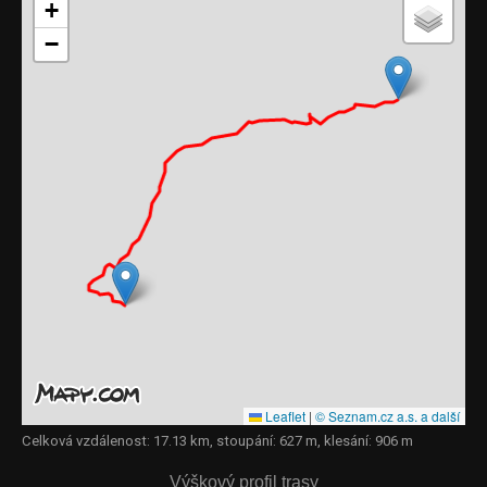
+
−
Leaflet
|
© Seznam.cz a.s. a další
Celková vzdálenost: 17.13 km, stoupání: 627 m, klesání: 906 m
Výškový profil trasy