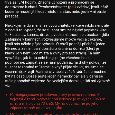
trvá asi 3/4 hodiny. Značně uchození a promáčení se
dostáváme k chatě
Rembesdalsseter
(
poi
) zvědaví, jestli ještě
budeme muset jít hledat místo na stan, nebo jestli v ní půjde
přespat.
Nakukujeme do menší ze dvou chatek, ve které nikdo není, ale
z cedulí to vypadá, že se tu spát smí za nějaký poplatek. Jsou
tu 3 palandy, kamna, dřevo a vedle místnost se zásobami jídla.
Zatápíme v kamnech, rozvěšujeme mokré věci a čekáme,
jestli nás někdo přijde vyhodit. O chvíli později přichází jeden
Němec a za ním paní domácí z druhého domku (který je
hlavní, je v něm více místa a knihy pro registraci). Ta nám
vysvětluje, jak to tu celé funguje (ne všechno hned
pochopíme, zapsat se se nám podaří až na druhý pokus), že
tu spát rozhodně můžeme, a když přijde víc lidí, musíme se
všichni nějak vejít. Vaříme si v teple večeři rádi, že nemusíme
být na dešti. Dorazí ještě jeden německý pár, ale v osmi se
stále pohodlně vejdeme. Ve vedlejším domku je lidí asi výrazně
víc.
Hardangerjøkulen
je ledovec, který je svou rozlohou 6.
největší v zemi. Nejvyšší bod ledovce je ve výšce 1863 m.
n. m. a má plochu 73 km2. My ho obcházíme po jeho
západní straně od severu k jihu.
Móňa po ránu konstatuje, že jde na záchod, načež hodí