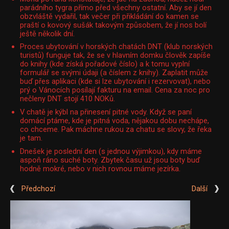
parádního tygra přímo před všechny ostatní. Aby se jí den
obzvláště vydařil, tak večer při přikládání do kamen se
praští o kovový sušák takovým způsobem, že jí nos bolí
ještě několik dní.
Proces ubytování v horských chatách DNT (klub norských
turistů) funguje tak, že se v hlavním domku člověk zapíše
do knihy (kde získá pořadové číslo) a k tomu vyplní
formulář se svými údaji (a číslem z knihy). Zaplatit může
buď přes aplikaci (kde si lze ubytování i rezervovat), nebo
prý o Vánocích posílají fakturu na email. Cena za noc pro
nečleny DNT stojí 410 NOKů.
V chatě je kýbl na přinesení pitné vody. Když se paní
domácí ptáme, kde je pitná voda, nějakou dobu nechápe,
co chceme. Pak máchne rukou za chatu se slovy, že řeka
je tam.
Dnešek je poslední den (s jednou výjimkou), kdy máme
aspoň ráno suché boty. Zbytek času už jsou boty buď
hodně mokré, nebo v nich rovnou máme jezírka.
Předchozí
Další