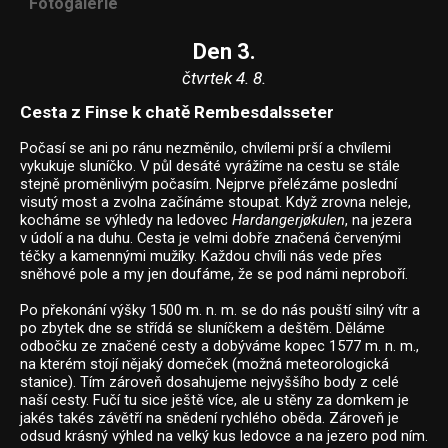
Fotogalerie
Den 3.
čtvrtek 4. 8.
Cesta z Finse k chatě Rembesdalsseter
Počasí se ani po ránu nezměnilo, chvílemi prší a chvílemi
vykukuje sluníčko. V půl desáté vyrážíme na cestu se stále
stejně proměnlivým počasím. Nejprve přelézáme poslední
visutý most a zvolna začínáme stoupat. Když zrovna neleje,
kocháme se výhledy na ledovec
Hardangerjøkulen
, na jezera
v údolí a na duhu. Cesta je velmi dobře značená červenými
téčky a kamennými mužíky. Každou chvíli nás vede přes
sněhové pole a my jen doufáme, že se pod námi neproboří.
Po překonání výšky 1500 m. n. m. se do nás pouští silný vítr a
po zbytek dne se střídá se sluníčkem a deštěm. Děláme
odbočku ze značené cesty a dobýváme kopec 1577 m. n. m.,
na kterém stojí nějaký domeček (možná meteorologická
stanice). Tím zároveň dosahujeme nejvyššího body z celé
naší cesty. Fučí tu sice ještě více, ale u stěny za domkem je
jakés takés závětří na snědení rychlého oběda. Zároveň je
odsud krásný výhled na velký kus ledovce a na jezero pod ním.