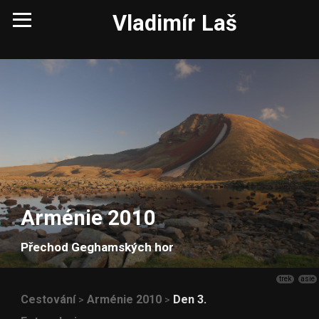
Vladimír Laš
Arménie 2010
Přechod Geghamských hor
trek
asie
Cestování
Arménie 2010
Den 3.
>
>