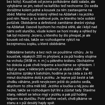
bez kóty). Kousíček od jezera potkáváme další salaše, ale
vyhýbáme se jim, neboť na kafíčko teď nechceme. Do sedla
dorážíme kolem jedné a kousek za ním zastavujeme na
oběd. Máme odsud krásný výhled na
Aždahak
i na jezírko
pod ním. Navíc je tu sněhové pole, ze kterého teče solidní
potůček. Obědváme a definitivně zamítáme dnešní výstup
na
Aždahak
. časově bychom ho možná stihli, ale i když nad
námi svítí sluníčko, všude kolem se honí mraky a výhled by
tak byl mizerný. Jezero, u kterého by šlo přespat, je ale
kousek od nás, takže se rozhodujeme vylézt na
bezejmenou sopku, u které obědváme.
Odkládáme batohy a bez nich se pouštíme vzhůru. Je to
kousíček, nějakých 200 m přvýšení, a za půl hodiny stojíme
na vrcholu (3458 m. n. m.) u pěkného kráteru. Obcházíme
ho dokola a pak chvíli hnípeme a kocháme se výhledem. I
když je opar, v některých směrech je slušně vidět. Pak
scházíme zptáky k batohům, hodíme je na záda a za 40
minut docházíme dolů k jezírku. Je teprve půl šesté a tak
chvilku váháme, jestli nevylezem ještě do jedoho sedla,
abychom to zítra měli blíž. Jezírko a loučka u něj jsou ale
hezké, takže se rozhodujem být líní a zůstat tady. Stavíme
stany, někteří se lehce myjí v jezírku a pak půl hodiny
hnípem na sluníčku. Poté vaříme večeři, chvíli plkáme ve
stanu a v půl desátý hajdy spát.