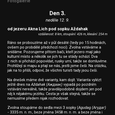
Fotogalerie
Den 3.
neděle 12. 9.
od jezeru Akna Lich pod sopku Aždahak
vzdálenost: 8 km, stoupání: 426 m, klesání: 254 m
Ráno se probouzíme až v půl desáté (tedy po 15 hodinách,
ovšem po probdělé předchozí noci). Zvolna vstáváme a
snídáme. Pozorujeme přitom bači, kteří jezero mají jako
kulturní místo a několik se jich tu se stády schází. Dva
z nich si přichází popovídat, rusky umí, takže se domluvíme.
Prohlížejí si mapu a ptají se nás, jestli jsme češi. Na otázku,
jak na to přišli, odpoví, že všichni turisti tady jsou češi.
Na dnešek máme dvě varianty, kam dojít. Varianta vylézt
ještě dnes na
Aždahak (Аждаак)
vypadá po pozdním
vstávání nereálně, takže pravděpodobně dojdem jen pod
něj k nějakému jezírku. Cesta je však stejná, takže se
nemusíme předem nijak rozhodovat.
Zvolna stoupáme do sedla mezi 3 sopky (
Agudag (Агудаг)
- 3335 m. n. m., beze jména 3458 m. n. m. a beze jména i