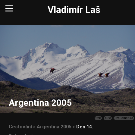
Vladimír Laš
Argentina 2005
trek
auto
jižní amerika
Cestování
Argentina 2005
Den 14.
>
>