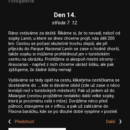
Fotogalerie
Den 14.
středa 7. 12.
Ráno vstáváme za deště. Říkáme si, že to nevadí, neboť od
sopky
Lanín
, u které se dnes chceme projít, nás dělí 200
km. Cestou se počasí skutečně trochu zlepší, ale při
příjezdu do
Parque Nacional Lanín
se zase o hodně zhorší,
takže sopku si můžeme prohlédnout jen v turistickém
centru na obrázku. Prohlížíme si alespoň místní stromy -
Araucarias
- napřed z nich chceme ukrást šišku, ale pak
zjišťujeme, že žádné šišky nemají.
Vydáváme se tedy opět na cestu, klikatýma cestičkama se
dostáváme do ..., kde si dáváme oběd (zde už zase o něco
levnější než v turistických městech). Pak už jedem až do
Malargüe
(cestou projíždíme nedaleko další velké sopky,
která je prozměnu celá v mlze). Dorážíme něco před
půlnocí, stavujeme se v officu, a pak už zalézáme do
Flixova baráčku, kde se po dlouhé době vyspíme v posteli.
Předchozí
Další