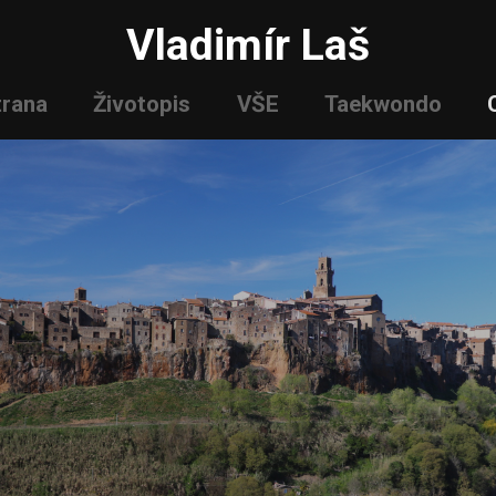
Vladimír Laš
trana
Životopis
VŠE
Taekwondo