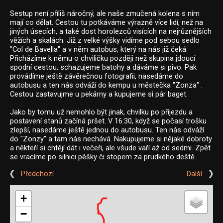
Sestup není příliš náročný, ale naše zmučená kolena s ním
mají co dělat. Cestou tu potkáváme výrazně více lidí, než na
jiných úsecích, a také dost horolezců visících na nejrůznějších
věžích a skalách. Již z velké výšky vidíme pod sebou sedlo
"Col de Bavella" a v něm autobus, který na nás již čeká.
Přicházíme k němu o chviličku později než skupina jdoucí
spodní cestou, schazujeme batohy a dáváme si pivo. Pak
provádíme ještě závěrečnou fotografii, nasedáme do
autobusu a ten nás odváží do kempu u městečka "Zonza" .
Cestou zastavujme u pekárny a kupujeme si pár baget.
Jako by tomu už nemohlo být jinak, chvilku po příjezdu a
postavení stanů začíná pršet. V 16:30, když se počasí trošku
zlepší, nasedáme ještě jednou do autobusu. Ten nás odváží
do "Zonzy" a tam nás nechává. Nakupujeme si nějaké dobroty
a někteří si chtějí dát i večeři, ale všude vaří až od sedmi. Zpět
se vracíme po silnici pěšky či stopem za prudkého deště.
Předchozí
Další
+
−