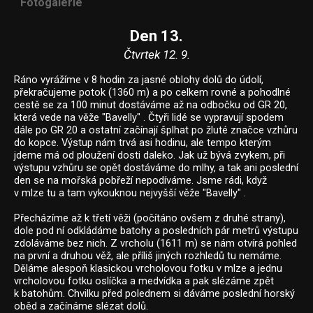
Fotogalerie
Den 13.
Čtvrtek 12. 9.
Ráno vyrážíme v 8 hodin za jasné oblohy dolů do údolí,
překračujeme potok (1360 m) a po celkem rovné a pohodlné
cestě se za 100 minut dostáváme až na odbočku od GR 20,
která vede na věže "Bavelly" . Čtyři lidé se vypravují spodem
dále po GR 20 a ostatní začínají šplhat po žluté značce vzhůru
do kopce. Výstup nám trvá asi hodinu, ale tempo kterým
jdeme má od ploužení dosti daleko. Jak už bývá zvykem, při
výstupu vzhůru se opět dostáváme do mlhy, a tak ani poslední
den se na mořská pobřeží nepodíváme. Jsme rádi, když
v mlze tu a tam vykouknou nejvyšší věže "Bavelly" .
Přecházíme až k třetí věži (počítáno ovšem z druhé strany),
dole pod ní odkládáme batohy a posledních pár metrů výstupu
zdoláváme bez nich. Z vrcholu (1611 m) se nám otvírá pohled
na první a druhou věž, ale příliš jiných rozhledů tu nemáme.
Děláme alespoň klasickou vrcholovou fotku v mlze a jednu
vrcholovou fotku oslíčka a medvídka a pak slézáme zpět
k batohům. Chvilku před polednem si dáváme poslední horský
oběd a začínáme slézat dolů.