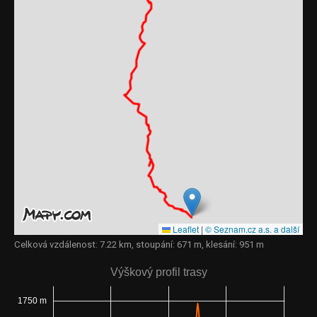
Leaflet
|
© Seznam.cz a.s. a další
Celková vzdálenost: 7.22 km, stoupání: 671 m, klesání: 951 m
Výškový profil trasy
1750 m