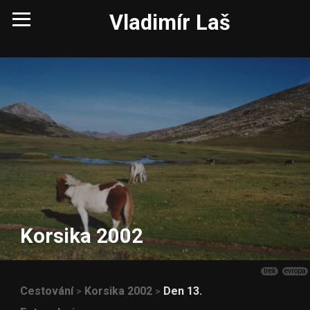
Vladimír Laš
Korsika 2002
trek
evropa
Cestování
Korsika 2002
Den 13.
>
>