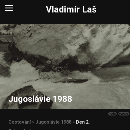
Vladimír Laš
Jugoslávie 1988
voda
evropa
Cestování
Jugoslávie 1988
Den 2.
>
>