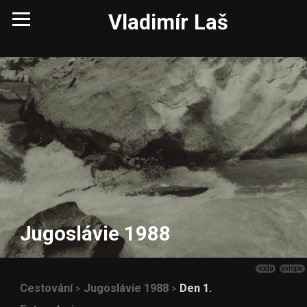
Vladimír Laš
Jugoslávie 1988
voda
evropa
Cestování
Jugoslávie 1988
Den 1.
>
>