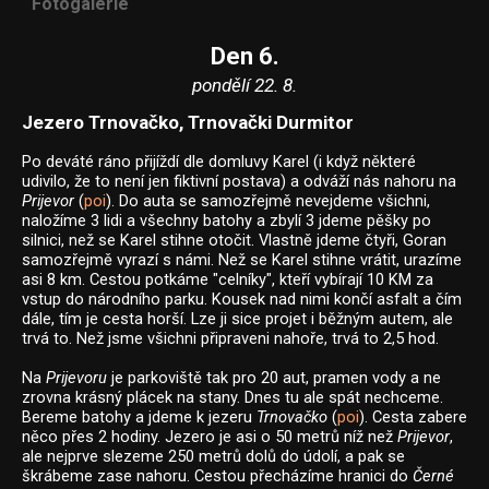
Fotogalerie
Den 6.
pondělí 22. 8.
Jezero Trnovačko, Trnovački Durmitor
Po deváté ráno přijíždí dle domluvy Karel (i když některé
udivilo, že to není jen fiktivní postava) a odváží nás nahoru na
Prijevor
(
poi
). Do auta se samozřejmě nevejdeme všichni,
naložíme 3 lidi a všechny batohy a zbylí 3 jdeme pěšky po
silnici, než se Karel stihne otočit. Vlastně jdeme čtyři, Goran
samozřejmě vyrazí s námi. Než se Karel stihne vrátit, urazíme
asi 8 km. Cestou potkáme "celníky", kteří vybírají 10 KM za
vstup do národního parku. Kousek nad nimi končí asfalt a čím
dále, tím je cesta horší. Lze ji sice projet i běžným autem, ale
trvá to. Než jsme všichni připraveni nahoře, trvá to 2,5 hod.
Na
Prijevoru
je parkoviště tak pro 20 aut, pramen vody a ne
zrovna krásný plácek na stany. Dnes tu ale spát nechceme.
Bereme batohy a jdeme k jezeru
Trnovačko
(
poi
). Cesta zabere
něco přes 2 hodiny. Jezero je asi o 50 metrů níž než
Prijevor
,
ale nejprve slezeme 250 metrů dolů do údolí, a pak se
škrábeme zase nahoru. Cestou přecházíme hranici do
Černé