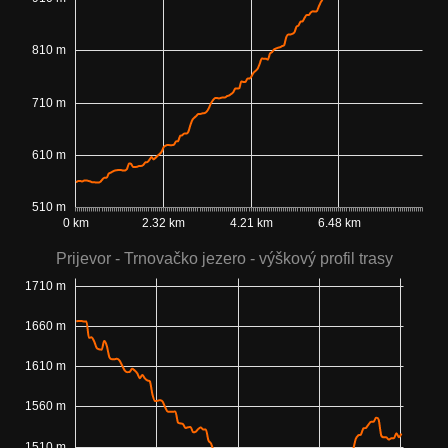
810 m
710 m
610 m
510 m
0 km
2.32 km
4.21 km
6.48 km
Prijevor - Trnovačko jezero - výškový profil trasy
1710 m
1660 m
1610 m
1560 m
1510 m