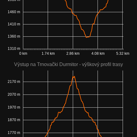
1460 m
1410 m
1360 m
1310 m
0 km
1.74 km
2.86 km
4.08 km
5.32 km
Výstup na Trnovački Durmitor - výškový profil trasy
2170 m
2070 m
1970 m
1870 m
1770 m