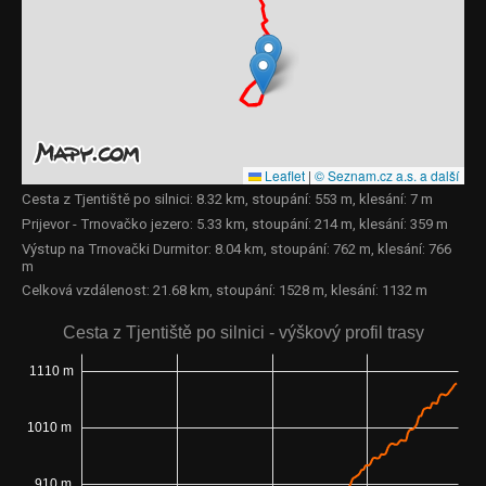
Leaflet
|
© Seznam.cz a.s. a další
Cesta z Tjentiště po silnici: 8.32 km, stoupání: 553 m, klesání: 7 m
Prijevor - Trnovačko jezero: 5.33 km, stoupání: 214 m, klesání: 359 m
Výstup na Trnovački Durmitor: 8.04 km, stoupání: 762 m, klesání: 766
m
Celková vzdálenost: 21.68 km, stoupání: 1528 m, klesání: 1132 m
Cesta z Tjentiště po silnici - výškový profil trasy
1110 m
1010 m
910 m