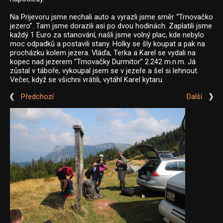
Na Prijevoru jsme nechali auto a vyrazli jsme směr “Trnovačko
jezero”. Tam jsme dorazili asi po dvou hodinách. Zaplatili jsme
každý 1 Euro za stanování, našli jsme volný plac, kde nebylo
moc odpadků a postavili stany. Holky se šly koupat a pak na
procházku kolem jezera. Vláďa, Terka a Karel se vydali na
kopec nad jezerem “Trnovačky Durmitor” 2.242 m.n.m. Já
zůstal v táboře, vykoupal jsem se v jezeře a šel si lehnout.
Večer, když se všichni vrátili, vytáhl Karel kytaru.
Předchozí
Další