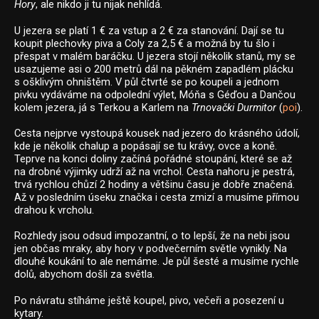
Hory
, ale nikdo ji tu nijak nehlídá.
U jezera se platí 1 € za vstup a 2 € za stanování. Dají se tu
koupit plechovky piva a Coly za 2,5 € a možná by tu šlo i
přespat v malém baráčku. U jezera stojí několik stanů, my se
usazujeme asi o 200 metrů dál na pěkném zapadlém plácku
s ošklivým ohništěm. V půl čtvrté se po koupeli a jednom
pivku vydáváme na odpolední výlet, Móňa s Géďou a Dančou
kolem jezera, já s Terkou a Karlem na
Trnovački Durmitor
(
poi
).
Cesta nejprve vystoupá kousek nad jezero do krásného údolí,
kde je několik chalup a popásají se tu krávy, ovce a koně.
Teprve na konci doliny začíná pořádné stoupání, které se až
na drobné výjimky udrží až na vrchol. Cesta nahoru je pestrá,
trvá rychlou chůzí 2 hodiny a většinu času je dobře značená.
Až v posledním úseku značka i cesta zmizí a musíme přímou
drahou k vrcholu.
Rozhledy jsou odsud impozantní, o to lepší, že na nebi jsou
jen občas mraky, aby hory v podvečerním světle vynikly. Na
dlouhé koukání to ale nemáme. Je půl šesté a musíme rychle
dolů, abychom došli za světla.
Po návratu stíháme ještě koupel, pivo, večeři a posezení u
kytary.