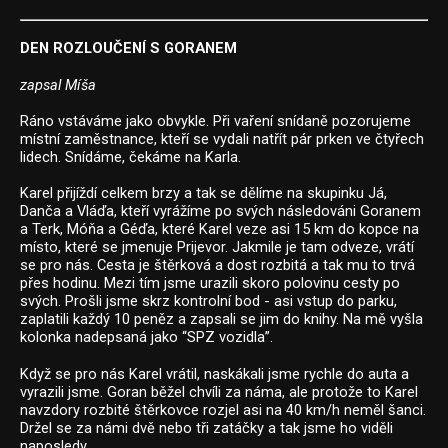
DEN ROZLOUČENÍ S GORANEM
zapsal Míša
Ráno vstáváme jako obvykle. Při vaření snídaně pozorujeme
místní zaměstnance, kteří se vydali natřít pár prken ve čtyřech
lidech. Snídáme, čekáme na Karla.
Karel přijíždí celkem brzy a tak se dělíme na skupinku Já,
Danča a Vláďa, kteří vyrážíme po svých následováni Goranem
a Terk, Móňa a Géďa, které Karel veze asi 15 km do kopce na
místo, které se jmenuje Prijevor. Jakmile je tam odveze, vrátí
se pro nás. Cesta je štěrková a dost rozbitá a tak mu to trvá
přes hodinu. Mezi tím jsme urazili skoro polovinu cesty po
svých. Prošli jsme skrz kontrolní bod - asi vstup do parku,
zaplatili každý 10 peněz a zapsali se jim do knihy. Na mě vyšla
kolonka nadepsaná jako “SPZ vozidla”.
Když se pro nás Karel vrátil, naskákali jsme rychle do auta a
vyrazili jsme. Goran běžel chvíli za náma, ale protože to Karel
navzdory rozbité štěrkovce rozjel asi na 40 km/h neměl šanci.
Držel se za námi dvě nebo tři zatáčky a tak jsme ho viděli
naposledy.