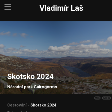
Vladimír Laš
Skotsko 2024
Národní park Cairngorms
trek
evropa
Cestování
Skotsko 2024
>