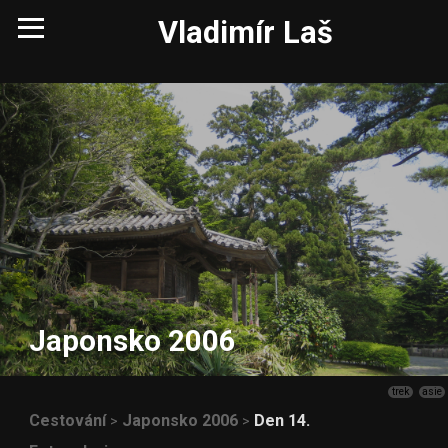
Vladimír Laš
Japonsko 2006
trek
asie
Cestování
Japonsko 2006
Den 14.
>
>