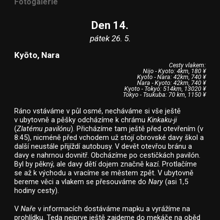
Fotogalerie
Den 14.
pátek 26. 5.
Kyōto, Nara
Cesty vlakem:
Nijo - Kyoto: 4km, 180 ¥
Kyoto - Nara: 42km, 740 ¥
Nara - Kyoto: 42km, 740 ¥
Kyoto - Tokyo: 514km, 13020 ¥
Tokyo - Tsukuba: 70 km, 1150 ¥
Ráno vstáváme v půl osmé, necháváme si vše ještě
v ubytovně a pěšky odcházíme k chrámu
Kinkaku-ji
(
Zlatému pavilónu
). Přicházíme tam ještě před otevřením (v
8:45), nicméně před vchodem už stojí obrovské davy škol a
další neustále přijíždí autobusy. V devět otevřou bránu a
davy e nahrnou dovnitř. Obcházíme po cestičkách pavilón.
Byl by pěkný, ale davy dětí dojem značně kazí. Protlačíme
se až k východu a vracíme se městem zpět. V ubytovně
bereme věci a vlakem se přesouváme do
Nary
(asi 1,5
hodiny cesty).
V
Naře
v informacích dostáváme mapku a vyrážíme na
prohlídku. Teda nejprve ještě zajdeme do mekáče na oběd