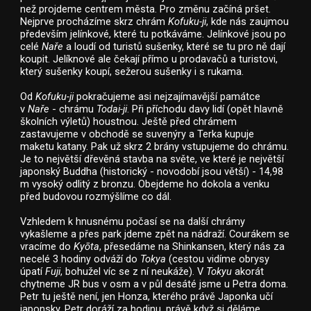
než projdeme centrem města. Pro změnu začíná pršet.
Nejprve procházíme skrz chrám
Kofuku-ji
, kde nás zaujmou
především jelínkové, které tu potkáváme. Jelínkové jsou po
celé
Naře
a loudí od turistů sušenky, které se tu pro ně dají
koupit. Jelíknové ale čekají přímo u prodavačů a turistovi,
který sušenky koupí, sežerou sušenky i s rukama.
Od
Kofuku-ji
pokračujeme asi nejzajímavější památce
v
Naře
- chrámu
Todai-ji
. Při příchodu davy lidí (opět hlavně
školních výletů) houstnou. Ještě před chrámem
zastavujeme v obchodě se suvenýry a Terka kupuje
maketu katany. Pak už skrz 2 brány vstupujeme do chrámu.
Je to největší dřevěná stavba na světe, ve které je největší
japonský Buddha (historický - novodobí jsou větší) - 14,98
m vysoký odlitý z bronzu. Obejdeme ho dokola a venku
před budovou rozmýšlíme co dál.
Vzhledem k hnusnému počasí se na další chrámy
vykašleme a přes park jdeme zpět na nádraží. Courákem se
vracíme do
Kyōta
, přesedáme na Shinkansen, který nás za
necelé 3 hodiny odváží do
Tokya
(cestou vidíme obrysy
úpatí
Fuji
, bohužel víc se z ní neukáže). V
Tokyu
akorát
chytneme JR bus v osm a v půl desáté jsme u Petra doma.
Petr tu ještě není, jen Honza, kterého právě Japonka učí
japonsky. Petr doráží za hodinu, právě když si děláme