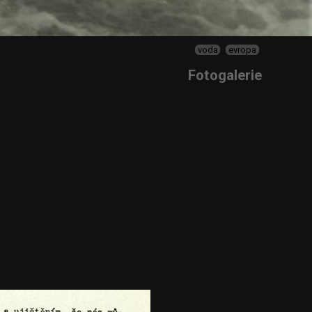
voda
evropa
Fotogalerie