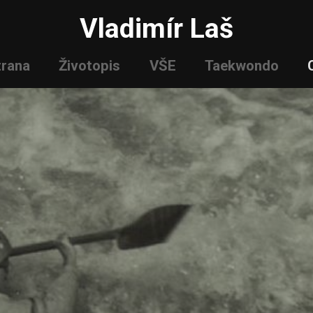
Vladimír Laš
trana
Životopis
VŠE
Taekwondo