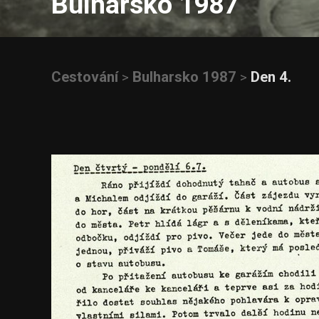
Bulharsko 1987
Cestování
Bulharsko 1987
Den 4.
>
>