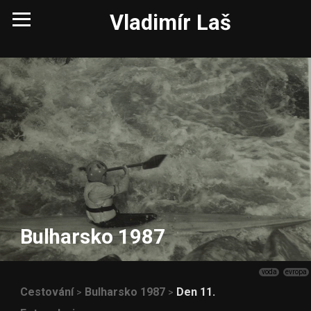
Vladimír Laš
Bulharsko 1987
voda
evropa
Cestování
Bulharsko 1987
Den 11.
>
>